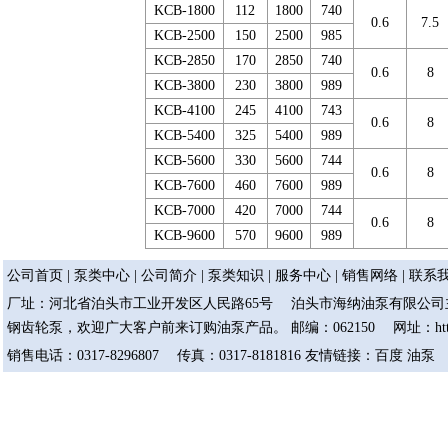
KCB-1800
112
1800
740
0.6
7.5
KCB-2500
150
2500
985
KCB-2850
170
2850
740
0.6
8
KCB-3800
230
3800
989
KCB-4100
245
4100
743
0.6
8
KCB-5400
325
5400
989
KCB-5600
330
5600
744
0.6
8
KCB-7600
460
7600
989
KCB-7000
420
7000
744
0.6
8
KCB-9600
570
9600
989
公司首页
|
泵类中心
|
公司简介
|
泵类知识
|
服务中心
|
销售网络
|
联系
厂址：河北省泊头市工业开发区人民路65号 泊头市海纳油泵有限公司主
钢齿轮泵，欢迎广大客户前来订购油泵产品。 邮编：062150 网址：http://ww
销售电话：0317-8296807 传真：0317-8181816 友情链接：
百度
油泵