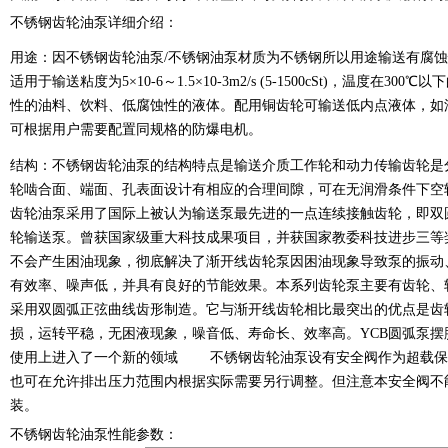
不锈钢齿轮油泵详细介绍：
用途：因不锈钢齿轮油泵/不锈钢油泵材质为不锈钢所以用途输送有腐
适用于输送粘度为5×10-6～1.5×10-3m2/s (5-1500cSt)，温
性的油料、饮料、低腐蚀性的液体。配用铜齿轮可输送低内点液体，如
可根据用户需要配置同规格的防爆电机。
结构：不锈钢齿轮油泵的结构特点是输送介质工作轮和动力传输齿轮是
轮啮合面、端面、孔表面设计有相应的合理间隙，可在无润滑条件下
齿轮油泵采用了国际上被认为输送泵最先进的一点连续接触齿轮，即双
轮输送泵。曾获国家级重大科技成果项目，并获国家教委科技进步三等
不会产生困油现象，彻底解决了渐开线齿轮泵因困油现象导致泵的振动
有效率、噪声低，并具有良好的节能效果。本系列齿轮泵主要有齿轮、
采用双圆弧正弦曲线齿形制造。它与渐开线齿轮相比最突出的优点是齿
损，运转平稳，无困液现象，噪音低、寿命长、效率高。YCB圆弧泵
使用上进入了一个新的领域 不锈钢齿轮油泵设有安全阀作为超载保护
也可在允许排出压力范围内根据实际需要另行调整。但注意本安全阀不
装。
不锈钢齿轮油泵性能参数：